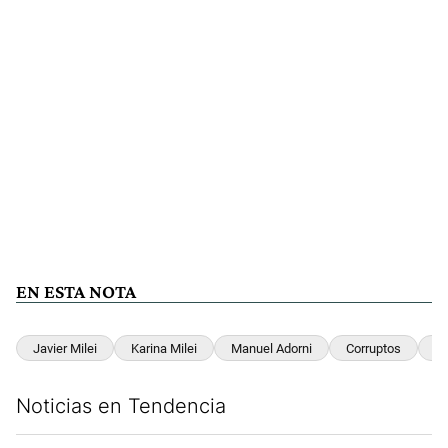
EN ESTA NOTA
Javier Milei
Karina Milei
Manuel Adorni
Corruptos
C
Noticias en Tendencia
Este listado muestra los artículos con más comentarios en los últim