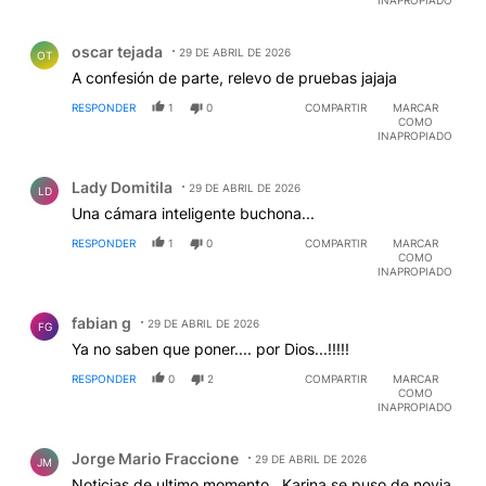
INAPROPIADO
Comentario de oscar tejada.
oscar tejada
29 DE ABRIL DE 2026
OT
A confesión de parte, relevo de pruebas jajaja
RESPONDER
1
0
COMPARTIR
MARCAR
COMO
INAPROPIADO
Comentario de Lady Domitila.
Lady Domitila
29 DE ABRIL DE 2026
LD
Una cámara inteligente buchona...
RESPONDER
1
0
COMPARTIR
MARCAR
COMO
INAPROPIADO
Comentario de fabian g.
fabian g
29 DE ABRIL DE 2026
FG
Ya no saben que poner.... por Dios...!!!!!
RESPONDER
0
2
COMPARTIR
MARCAR
COMO
INAPROPIADO
Comentario de Jorge Mario Fraccione.
Jorge Mario Fraccione
29 DE ABRIL DE 2026
JM
Noticias de ultimo momento...Karina se puso de novia