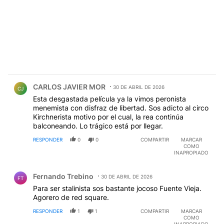
Comentario de CARLOS JAVIER MOR.
CARLOS JAVIER MOR
30 DE ABRIL DE 2026
CJ
Esta desgastada película ya la vimos peronista
menemista con disfraz de libertad. Sos adicto al circo
Kirchnerista motivo por el cual, la rea continúa
balconeando. Lo trágico está por llegar.
RESPONDER
0
0
COMPARTIR
MARCAR
COMO
INAPROPIADO
Comentario de Fernando Trebino.
Fernando Trebino
30 DE ABRIL DE 2026
FT
Para ser stalinista sos bastante jocoso Fuente Vieja.
Agorero de red square.
RESPONDER
1
1
COMPARTIR
MARCAR
COMO