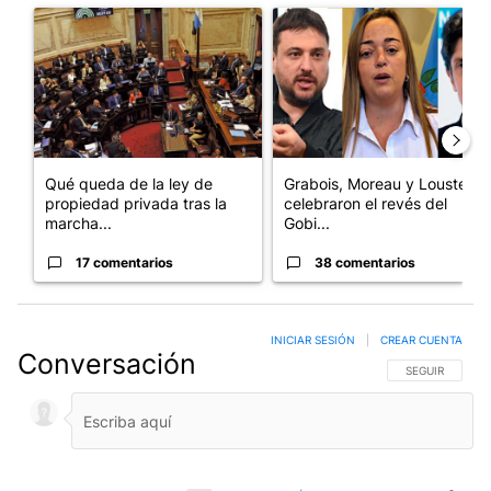
Un artículo de tendencia con el título "Qué queda de la ley de p
Un artículo de tendencia con e
Qué queda de la ley de
Grabois, Moreau y Lousteau
propiedad privada tras la
celebraron el revés del
marcha...
Gobi...
17 comentarios
38 comentarios
INICIAR SESIÓN
|
CREAR CUENTA
Conversación
SIGA ESTA CO
SEGUIR