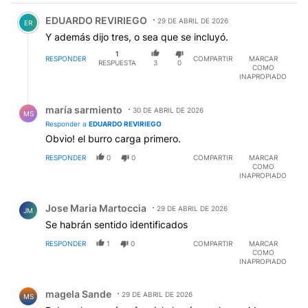
Comentario de EDUARDO REVIRIEGO.
EDUARDO REVIRIEGO
29 DE ABRIL DE 2026
ER
Y además dijo tres, o sea que se incluyó.
1
RESPONDER
COMPARTIR
MARCAR
RESPUESTA
3
0
COMO
INAPROPIADO
Respuesta de maría sarmiento.
maría sarmiento
30 DE ABRIL DE 2026
MS
Responder a
EDUARDO REVIRIEGO
Obvio! el burro carga primero.
RESPONDER
0
0
COMPARTIR
MARCAR
COMO
INAPROPIADO
Comentario de Jose Maria Martoccia.
Jose Maria Martoccia
29 DE ABRIL DE 2026
JM
Se habrán sentido identificados
RESPONDER
1
0
COMPARTIR
MARCAR
COMO
INAPROPIADO
Comentario de magela Sande.
magela Sande
29 DE ABRIL DE 2026
MS