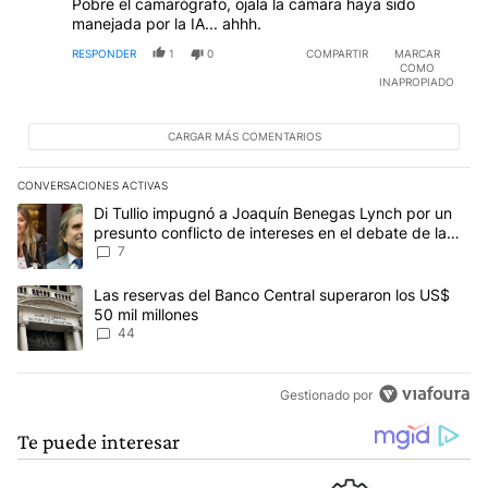
Pobre el camarógrafo, ojala la cámara haya sido
manejada por la IA... ahhh.
RESPONDER
1
0
COMPARTIR
MARCAR
COMO
INAPROPIADO
CARGAR MÁS COMENTARIOS
CONVERSACIONES ACTIVAS
Este listado muestra los artículos con más comentarios en los últim
Un artículo de tendencia con el título "Di Tullio impugnó a Joaquí
Di Tullio impugnó a Joaquín Benegas Lynch por un
presunto conflicto de intereses en el debate de la
Ley de Tierras
7
Un artículo de tendencia con el título "Las reservas del Banco Ce
Las reservas del Banco Central superaron los US$
50 mil millones
44
Gestionado por