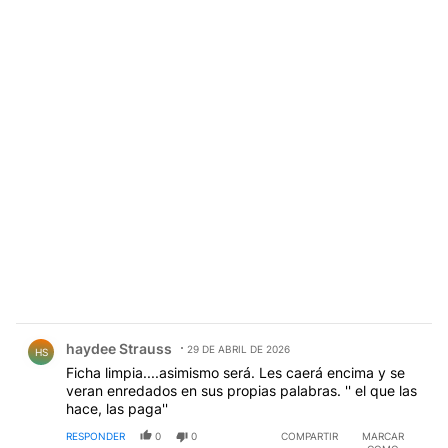
Comentario de haydee Strauss.
haydee Strauss
29 DE ABRIL DE 2026
HS
Ficha limpia....asimismo será. Les caerá encima y se
veran enredados en sus propias palabras. '' el que las
hace, las paga''
RESPONDER
0
0
COMPARTIR
MARCAR