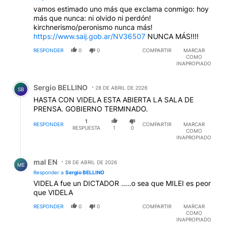
vamos estimado uno más que exclama conmigo: hoy
más que nunca: ni olvido ni perdón!
kirchnerismo/peronismo nunca más!
https://www.saij.gob.ar/NV36507
NUNCA MÁS!!!!
RESPONDER
0
0
COMPARTIR
MARCAR
COMO
INAPROPIADO
Comentario de Sergio BELLINO.
Sergio BELLINO
28 DE ABRIL DE 2026
SB
HASTA CON VIDELA ESTA ABIERTA LA SALA DE
PRENSA. GOBIERNO TERMINADO.
1
RESPONDER
COMPARTIR
MARCAR
RESPUESTA
1
0
COMO
INAPROPIADO
Respuesta de mal EN.
mal EN
28 DE ABRIL DE 2026
ME
Responder a
Sergio BELLINO
VIDELA fue un DICTADOR .....o sea que MILEI es peor
que VIDELA
RESPONDER
0
0
COMPARTIR
MARCAR
COMO
INAPROPIADO