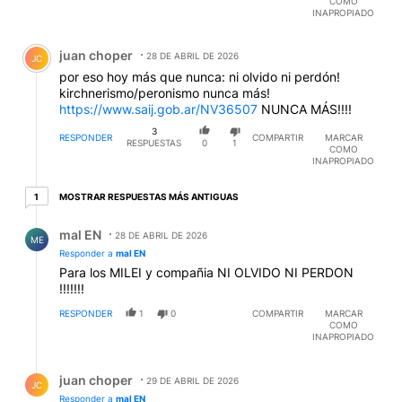
COMO
INAPROPIADO
Comentario de juan choper.
juan choper
28 DE ABRIL DE 2026
JC
por eso hoy más que nunca: ni olvido ni perdón!
kirchnerismo/peronismo nunca más!
https://www.saij.gob.ar/NV36507
NUNCA MÁS!!!!
3
RESPONDER
COMPARTIR
MARCAR
RESPUESTAS
0
1
COMO
INAPROPIADO
1 respuesta más antiguas
MOSTRAR RESPUESTAS MÁS ANTIGUAS
1
Respuesta de mal EN.
mal EN
28 DE ABRIL DE 2026
ME
Responder a
mal EN
Para los MILEI y compañia NI OLVIDO NI PERDON
!!!!!!!
RESPONDER
1
0
COMPARTIR
MARCAR
COMO
INAPROPIADO
Respuesta de juan choper.
juan choper
29 DE ABRIL DE 2026
JC
Responder a
mal EN