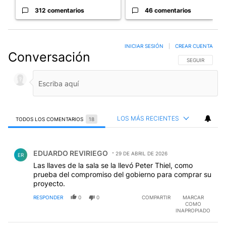
312 comentarios
46 comentarios
INICIAR SESIÓN
|
CREAR CUENTA
Conversación
SIGA ESTA CO
SEGUIR
LOS MÁS RECIENTES
TODOS LOS COMENTARIOS
18
Todos los comentarios
Comentario de EDUARDO REVIRIEGO.
EDUARDO REVIRIEGO
29 DE ABRIL DE 2026
ER
Las llaves de la sala se la llevó Peter Thiel, como
prueba del compromiso del gobierno para comprar su
proyecto.
RESPONDER
0
0
COMPARTIR
MARCAR
COMO
INAPROPIADO