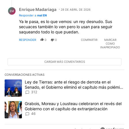
Respuesta de Enrique Madariaga.
Enrique Madariaga
28 DE ABRIL DE 2026
EM
Responder a
mal EN
Ya le pasa, es lo que vemos: un rey desnudo. Sus
secuaces también lo ven pero lo usan para seguir
saqueando todo lo que puedan.
RESPONDER
0
0
COMPARTIR
MARCAR
COMO
INAPROPIADO
CARGAR MÁS COMENTARIOS
CONVERSACIONES ACTIVAS
Este listado muestra los artículos con más comentarios en los últim
Un artículo de tendencia con el título "Ley de Tierras: ante el ri
Ley de Tierras: ante el riesgo de derrota en el
Senado, el Gobierno eliminó el capítulo más polémico
del proyecto
312
Un artículo de tendencia con el título "Grabois, Moreau y Lousteau
Grabois, Moreau y Lousteau celebraron el revés del
Gobierno con el capítulo de extranjerización
46