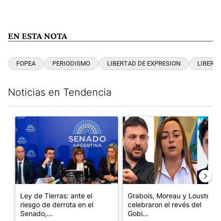
EN ESTA NOTA
FOPEA
PERIODISMO
LIBERTAD DE EXPRESION
LIBERT
Noticias en Tendencia
Este listado muestra los artículos con más comentarios en los últim
Un artículo de tendencia con el título "Ley de Tierras: ante el 
Un artículo de tendencia con e
Ley de Tierras: ante el
Grabois, Moreau y Lousteau
riesgo de derrota en el
celebraron el revés del
Senado,...
Gobi...