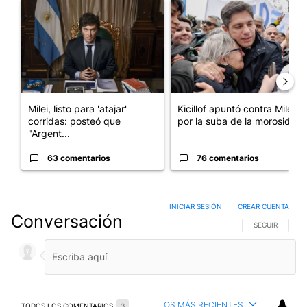
Un artículo de tendencia con el título "Milei, listo para 'atajar
Un artículo de tendencia con el
Milei, listo para 'atajar'
Kicillof apuntó contra Milei
corridas: posteó que
por la suba de la morosida...
"Argent...
63 comentarios
76 comentarios
INICIAR SESIÓN
|
CREAR CUENTA
Conversación
SIGA ESTA CO
SEGUIR
LOS MÁS RECIENTES
TODOS LOS COMENTARIOS
3