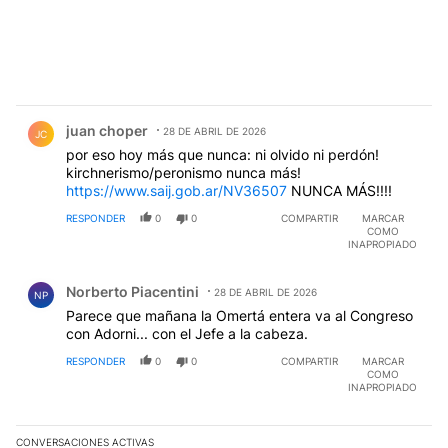
Comentario de juan choper.
juan choper
28 DE ABRIL DE 2026
JC
por eso hoy más que nunca: ni olvido ni perdón!
kirchnerismo/peronismo nunca más!
https://www.saij.gob.ar/NV36507
NUNCA MÁS!!!!
RESPONDER
0
0
COMPARTIR
MARCAR
COMO
INAPROPIADO
Comentario de Norberto Piacentini.
Norberto Piacentini
28 DE ABRIL DE 2026
NP
Parece que mañana la Omertá entera va al Congreso
con Adorni... con el Jefe a la cabeza.
RESPONDER
0
0
COMPARTIR
MARCAR
COMO
INAPROPIADO
CONVERSACIONES ACTIVAS