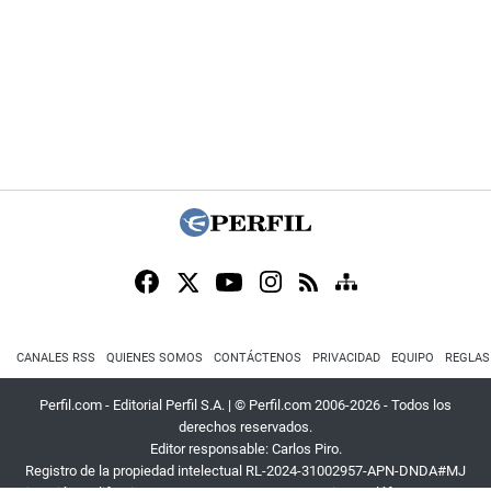
CANALES RSS
QUIENES SOMOS
CONTÁCTENOS
PRIVACIDAD
EQUIPO
REGLAS
Perfil.com - Editorial Perfil S.A.
| © Perfil.com 2006-2026 - Todos los
derechos reservados.
Editor responsable: Carlos Piro.
Registro de la propiedad intelectual RL-2024-31002957-APN-DNDA#MJ