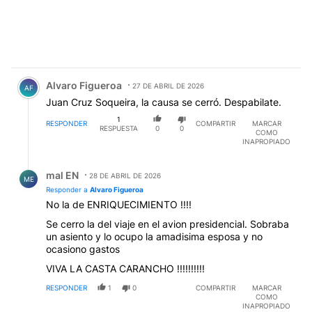
Comentario de Alvaro Figueroa.
Alvaro Figueroa
27 DE ABRIL DE 2026
AF
Juan Cruz Soqueira, la causa se cerró. Despabilate.
1
RESPONDER
COMPARTIR
MARCAR
RESPUESTA
0
0
COMO
INAPROPIADO
Respuesta de mal EN.
mal EN
28 DE ABRIL DE 2026
ME
Responder a
Alvaro Figueroa
No la de ENRIQUECIMIENTO !!!!
Se cerro la del viaje en el avion presidencial. Sobraba
un asiento y lo ocupo la amadisima esposa y no
ocasiono gastos
VIVA LA CASTA CARANCHO !!!!!!!!!!
RESPONDER
1
0
COMPARTIR
MARCAR
COMO
INAPROPIADO