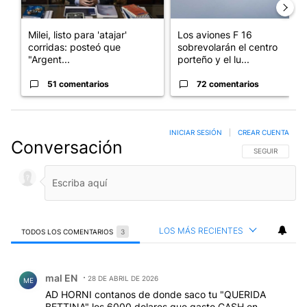
Milei, listo para 'atajar'
Los aviones F 16
corridas: posteó que
sobrevolarán el centro
"Argent...
porteño y el lu...
51 comentarios
72 comentarios
INICIAR SESIÓN
|
CREAR CUENTA
Conversación
SIGA ESTA CO
SEGUIR
LOS MÁS RECIENTES
TODOS LOS COMENTARIOS
3
Todos los comentarios
Comentario de mal EN.
mal EN
28 DE ABRIL DE 2026
ME
AD HORNI contanos de donde saco tu "QUERIDA
BETTINA" los 6000 dolares que gasto CASH en