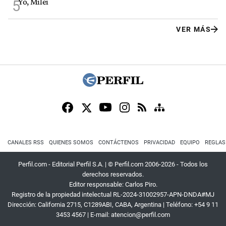
Yo, Milei
5
VER MÁS
CANALES RSS
QUIENES SOMOS
CONTÁCTENOS
PRIVACIDAD
EQUIPO
REGLAS
Perfil.com - Editorial Perfil S.A.
| © Perfil.com 2006-2026 - Todos los
derechos reservados.
Editor responsable: Carlos Piro.
Registro de la propiedad intelectual RL-2024-31002957-APN-DNDA#MJ
Dirección:
California 2715
,
C1289ABI
,
CABA, Argentina
| Teléfono:
+54 9 11
3453 4567
| E-mail:
atencion@perfil.com