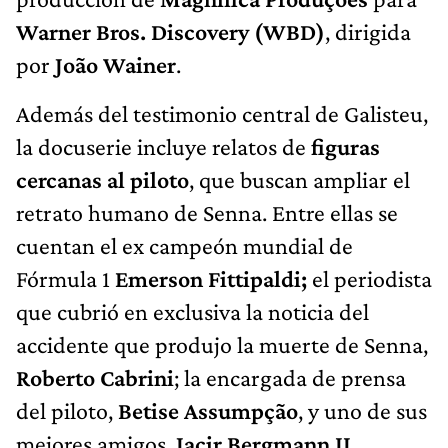
Warner Bros. Discovery (WBD)
, dirigida
por
João Wainer
.
Además del testimonio central de Galisteu,
la docuserie incluye relatos de
figuras
cercanas al piloto
, que buscan ampliar el
retrato humano de Senna. Entre ellas se
cuentan el ex campeón mundial de
Fórmula 1
Emerson Fittipaldi;
el periodista
que cubrió en exclusiva la noticia del
accidente que produjo la muerte de Senna,
Roberto Cabrini
; la encargada de prensa
del piloto,
Betise Assumpção
, y uno de sus
mejores amigos,
Jacir Bergmann II.