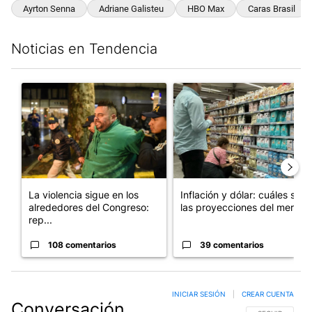
Ayrton Senna
Adriane Galisteu
HBO Max
Caras Brasil
Noticias en Tendencia
Este listado muestra los artículos con más comentarios en los últim
Un artículo de tendencia con el título "La violencia sigue en l
Un artículo de tendencia con e
La violencia sigue en los
Inflación y dólar: cuáles son
alrededores del Congreso:
las proyecciones del merc...
rep...
108 comentarios
39 comentarios
INICIAR SESIÓN
|
CREAR CUENTA
Conversación