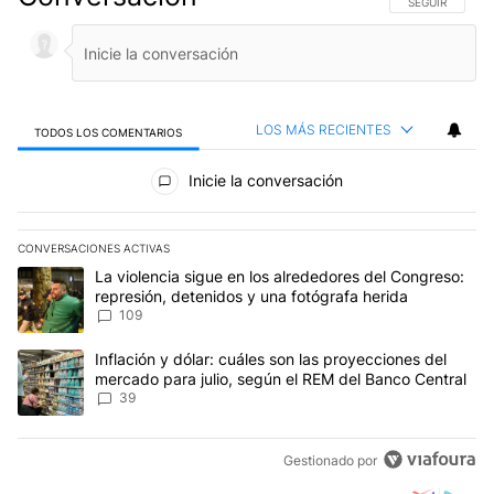
SIGA ESTA CO
SEGUIR
LOS MÁS RECIENTES
TODOS LOS COMENTARIOS
Todos los comentarios
Inicie la conversación
CONVERSACIONES ACTIVAS
Este listado muestra los artículos con más comentarios en los últim
Un artículo de tendencia con el título "La violencia sigue en los 
La violencia sigue en los alrededores del Congreso:
represión, detenidos y una fotógrafa herida
109
Un artículo de tendencia con el título "Inflación y dólar: cuáles 
Inflación y dólar: cuáles son las proyecciones del
mercado para julio, según el REM del Banco Central
39
Gestionado por