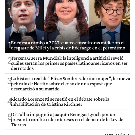
Encuesta rumbo a 2027: cuatro consultoras midieron el
1
desgaste de Milei y la crisis de liderazgo en el peronismo
Tercera Guerra Mundial: la inteligencia artificial reveló
2
cuáles serían los primeros países latinoamericanos en ser
derrotados
La historia real de "Elize: Sombras de una mujer", la nueva
3
película de Netflix sobre el caso de una esposa que
descuartizó a su marido
Ricardo Lorenzetti se metió en el debate sobre la
4
inhabilitación de Cristina Kirchner
Di Tullio impugnó a Joaquín Benegas Lynch por un
5
presunto conflicto de intereses en el debate de la Ley de
Tierras