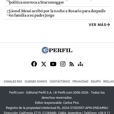
política convoca a Sturzenegger
Lionel Messi arribó por la noche a Rosario para despedir
5
en familia a su padre Jorge
VER MÁS
CANALES RSS
QUIENES SOMOS
CONTÁCTENOS
PRIVACIDAD
EQUIPO
REGLAS
Perfil.com - Editorial Perfil S.A.
| © Perfil.com 2006-2026 - Todos los
derechos reservados.
Editor responsable: Carlos Piro.
Registro de la propiedad intelectual RL-2024-31002957-APN-DNDA#MJ
Dirección:
California 2715
,
C1289ABI
,
CABA, Argentina
| Teléfono:
+54 9 11