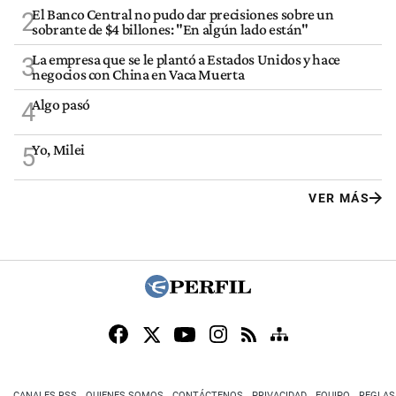
El Banco Central no pudo dar precisiones sobre un
2
sobrante de $4 billones: "En algún lado están"
La empresa que se le plantó a Estados Unidos y hace
3
negocios con China en Vaca Muerta
Algo pasó
4
Yo, Milei
5
VER MÁS
CANALES RSS
QUIENES SOMOS
CONTÁCTENOS
PRIVACIDAD
EQUIPO
REGLAS