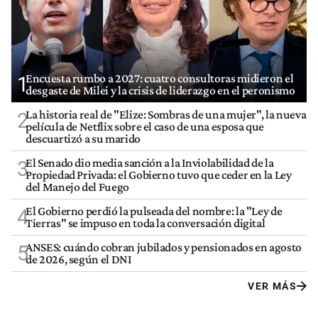
Encuesta rumbo a 2027: cuatro consultoras midieron el
1
desgaste de Milei y la crisis de liderazgo en el peronismo
La historia real de "Elize: Sombras de una mujer", la nueva
2
película de Netflix sobre el caso de una esposa que
descuartizó a su marido
El Senado dio media sanción a la Inviolabilidad de la
3
Propiedad Privada: el Gobierno tuvo que ceder en la Ley
del Manejo del Fuego
El Gobierno perdió la pulseada del nombre: la "Ley de
4
Tierras" se impuso en toda la conversación digital
ANSES: cuándo cobran jubilados y pensionados en agosto
5
de 2026, según el DNI
VER MÁS