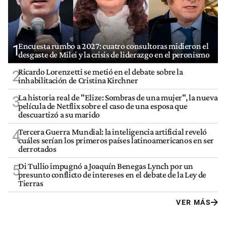
Encuesta rumbo a 2027: cuatro consultoras midieron el
1
desgaste de Milei y la crisis de liderazgo en el peronismo
Ricardo Lorenzetti se metió en el debate sobre la
2
inhabilitación de Cristina Kirchner
La historia real de "Elize: Sombras de una mujer", la nueva
3
película de Netflix sobre el caso de una esposa que
descuartizó a su marido
Tercera Guerra Mundial: la inteligencia artificial reveló
4
cuáles serían los primeros países latinoamericanos en ser
derrotados
Di Tullio impugnó a Joaquín Benegas Lynch por un
5
presunto conflicto de intereses en el debate de la Ley de
Tierras
VER MÁS