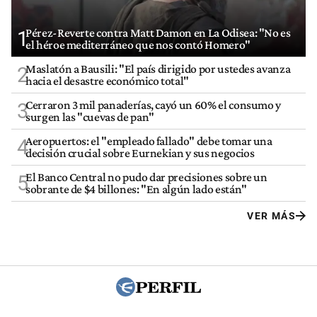
Pérez-Reverte contra Matt Damon en La Odisea: "No es
1
el héroe mediterráneo que nos contó Homero"
Maslatón a Bausili: "El país dirigido por ustedes avanza
2
hacia el desastre económico total"
Cerraron 3 mil panaderías, cayó un 60% el consumo y
3
surgen las "cuevas de pan"
Aeropuertos: el "empleado fallado" debe tomar una
4
decisión crucial sobre Eurnekian y sus negocios
El Banco Central no pudo dar precisiones sobre un
5
sobrante de $4 billones: "En algún lado están"
VER MÁS