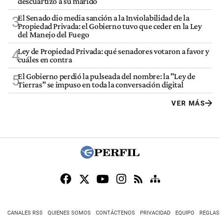
descuartizó a su marido
El Senado dio media sanción a la Inviolabilidad de la
3
Propiedad Privada: el Gobierno tuvo que ceder en la Ley
del Manejo del Fuego
Ley de Propiedad Privada: qué senadores votaron a favor y
4
cuáles en contra
El Gobierno perdió la pulseada del nombre: la "Ley de
5
Tierras" se impuso en toda la conversación digital
VER MÁS
CANALES RSS
QUIENES SOMOS
CONTÁCTENOS
PRIVACIDAD
EQUIPO
REGLAS