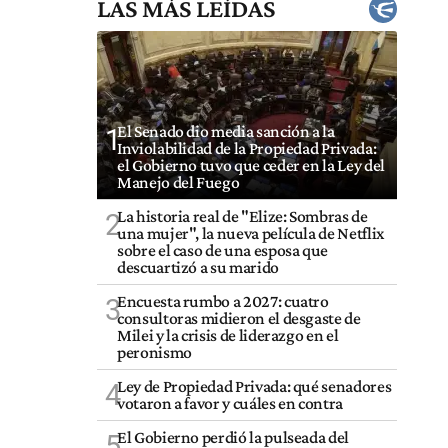
LAS MÁS LEÍDAS
El Senado dio media sanción a la
1
Inviolabilidad de la Propiedad Privada:
el Gobierno tuvo que ceder en la Ley del
Manejo del Fuego
La historia real de "Elize: Sombras de
2
una mujer", la nueva película de Netflix
sobre el caso de una esposa que
descuartizó a su marido
Encuesta rumbo a 2027: cuatro
3
consultoras midieron el desgaste de
Milei y la crisis de liderazgo en el
peronismo
Ley de Propiedad Privada: qué senadores
4
votaron a favor y cuáles en contra
El Gobierno perdió la pulseada del
5