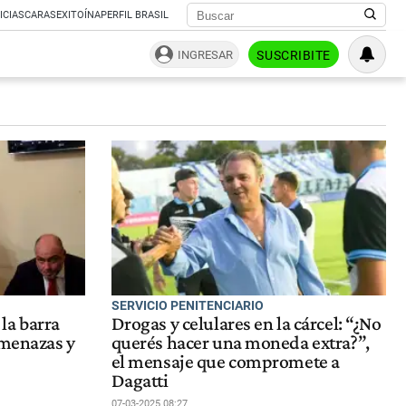
ICIAS
CARAS
EXITOÍNA
PERFIL BRASIL
INGRESAR
SUSCRIBITE
SERVICIO PENITENCIARIO
 la barra
Drogas y celulares en la cárcel: “¿No
amenazas y
querés hacer una moneda extra?”,
el mensaje que compromete a
Dagatti
07-03-2025 08:27