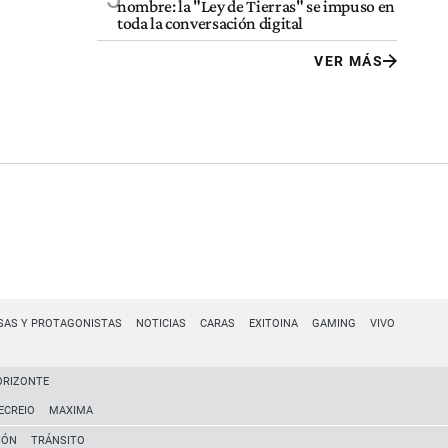
nombre: la "Ley de Tierras" se impuso en
toda la conversación digital
VER MÁS
SAS Y PROTAGONISTAS
NOTICIAS
CARAS
EXITOINA
GAMING
VIVO
ORIZONTE
ECREIO
MAXIMA
IÓN
TRÁNSITO