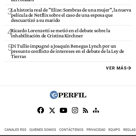
3
La historia real de "Elize: Sombras de una mujer", la nueva
película de Netflix sobre el caso de una esposa que
descuartizó a su marido
4
Ricardo Lorenzetti se metió en el debate sobre la
inhabilitación de Cristina Kirchner
5
Di Tullio impugnó a Joaquín Benegas Lynch por un
presunto conflicto de intereses en el debate de la Ley de
Tierras
VER MÁS
CANALES RSS
QUIENES SOMOS
CONTÁCTENOS
PRIVACIDAD
EQUIPO
REGLAS