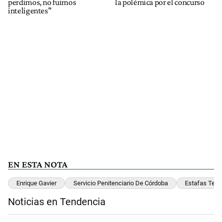
perdimos, no fuimos
la polémica por el concurso
inteligentes"
EN ESTA NOTA
Enrique Gavier
Servicio Penitenciario De Córdoba
Estafas Tele
Noticias en Tendencia
Este listado muestra los artículos con más comentarios en los últimos 