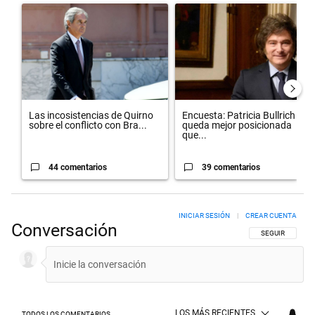
Un artículo de tendencia con el título "Las incosistencias de Quirno
Un artículo de tendencia con el 
Las incosistencias de Quirno
Encuesta: Patricia Bullrich
sobre el conflicto con Bra...
queda mejor posicionada
que...
44 comentarios
39 comentarios
INICIAR SESIÓN
|
CREAR CUENTA
Conversación
SIGA ESTA CON
SEGUIR
LOS MÁS RECIENTES
TODOS LOS COMENTARIOS