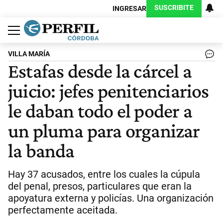
SUSCRIBITE
INGRESAR
Política
Economía
Judiciales
Sociedad
Cultura
Espectáculos
Deportes
Protagonistas
VILLA MARÍA
Estafas desde la cárcel a
juicio: jefes penitenciarios
le daban todo el poder a
un pluma para organizar
la banda
Hay 37 acusados, entre los cuales la cúpula
del penal, presos, particulares que eran la
apoyatura externa y policías. Una organización
perfectamente aceitada.