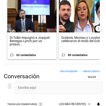
Un artículo de tendencia con el título "Di Tullio impugnó a Joaquín 
Un artículo de tendencia con el 
Di Tullio impugnó a Joaquín
Grabois, Moreau y Lousteau
Benegas Lynch por un
celebraron el revés del Gobi...
presun...
65 comentarios
80 comentarios
INICIAR SESIÓN
|
CREAR CUENTA
Conversación
SIGA ESTA CON
SEGUIR
LOS MÁS RECIENTES
TODOS LOS COMENTARIOS
1