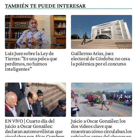
TAMBIÉN TE PUEDE INTERESAR
Luis Juez sobre la Ley de
Guillermo Arias, juez
Tierras: "Es una pelea que
electoral de Córdoba: no cesa
perdimos, no fuimos
la polémica por el concurso
inteligentes"
EN VIVO | Cuarto día del
Juicio a Oscar González: los
juicio a Oscar González:
dos videos clave que
declaran automovilistas que
muestran cómo circulaban los
circulaban por Altas Cumbres
vehículos antes del choque en