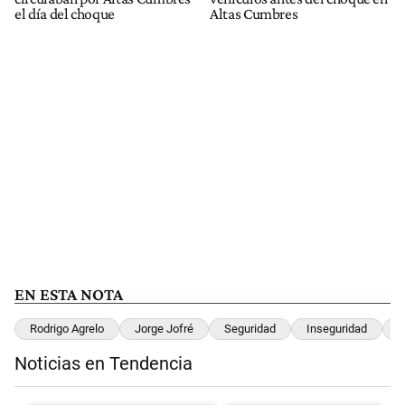
el día del choque
Altas Cumbres
EN ESTA NOTA
Rodrigo Agrelo
Jorge Jofré
Seguridad
Inseguridad
C
Noticias en Tendencia
Este listado muestra los artículos con más comentarios en los últimos 