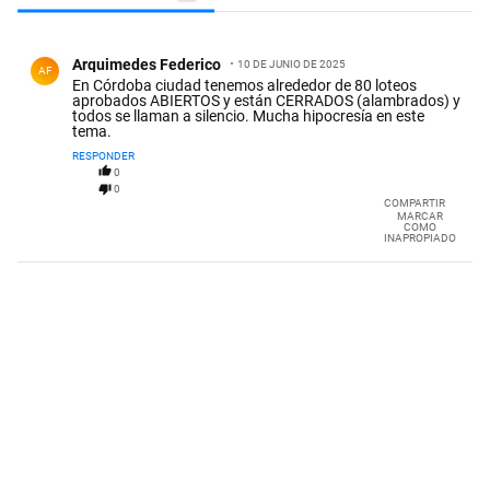
Todos los comentarios
Comentario de Arquimedes Federico.
Arquimedes Federico
10 DE JUNIO DE 2025
AF
En Córdoba ciudad tenemos alrededor de 80 loteos
aprobados ABIERTOS y están CERRADOS (alambrados) y
todos se llaman a silencio. Mucha hipocresía en este
tema.
RESPONDER
0
0
COMPARTIR
MARCAR
COMO
INAPROPIADO