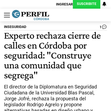
SUSCRIBITE
INGRESAR
Política
Economía
Judiciales
Sociedad
Cultura
Espectáculos
Deportes
Protagonistas
INSEGURIDAD
1
Experto rechaza cierre de
calles en Córdoba por
seguridad: "Construye
una comunidad que
segrega"
El director de la Diplomatura en Seguridad
Ciudadana de la Universidad Blas Pascal,
Jorge Jofré, rechaza la propuesta del
legislador Rodrigo Agrelo y propone
alternativas basadas en diseño urbano y