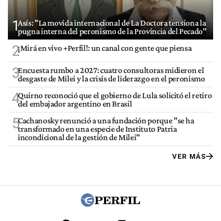
1
Asís: "La movida internacional de La Doctora tensiona la
pugna interna del peronismo de la Provincia del Pecado"
2
¡Mirá en vivo +Perfil!: un canal con gente que piensa
3
Encuesta rumbo a 2027: cuatro consultoras midieron el
desgaste de Milei y la crisis de liderazgo en el peronismo
4
Quirno reconoció que el gobierno de Lula solicitó el retiro
del embajador argentino en Brasil
5
Cachanosky renunció a una fundación porque "se ha
transformado en una especie de Instituto Patria
incondicional de la gestión de Milei"
VER MÁS