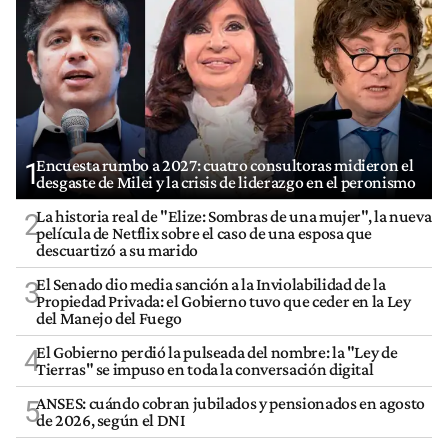
Encuesta rumbo a 2027: cuatro consultoras midieron el
1
desgaste de Milei y la crisis de liderazgo en el peronismo
La historia real de "Elize: Sombras de una mujer", la nueva
2
película de Netflix sobre el caso de una esposa que
descuartizó a su marido
El Senado dio media sanción a la Inviolabilidad de la
3
Propiedad Privada: el Gobierno tuvo que ceder en la Ley
del Manejo del Fuego
El Gobierno perdió la pulseada del nombre: la "Ley de
4
Tierras" se impuso en toda la conversación digital
ANSES: cuándo cobran jubilados y pensionados en agosto
5
de 2026, según el DNI