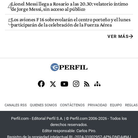
Lionel Messi llega a Rosario a las 20.30: velatorio íntimo
4
de Jorge Messi, sin acceso al público
Los aviones F 16 sobrevolarán el centro porteño y el lunes
5
participarán de la celebración de la Fuerza Aérea
VER MÁS
CANALES RSS
QUIENES SOMOS
CONTÁCTENOS
PRIVACIDAD
EQUIPO
REGLAS
Perfil.com - Editorial Perfil S.A.
| © Perfil.com 2006-2026 - Todos los
derechos reservados.
Editor responsable: Carlos Piro.
Registro de la propiedad intelectual RL-2024-31002957-APN-DNDA#MJ