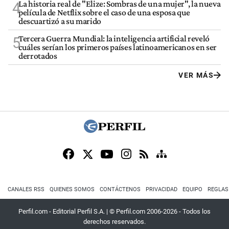
La historia real de "Elize: Sombras de una mujer", la nueva
4
película de Netflix sobre el caso de una esposa que
descuartizó a su marido
Tercera Guerra Mundial: la inteligencia artificial reveló
5
cuáles serían los primeros países latinoamericanos en ser
derrotados
VER MÁS
CANALES RSS
QUIENES SOMOS
CONTÁCTENOS
PRIVACIDAD
EQUIPO
REGLAS
Perfil.com - Editorial Perfil S.A.
| © Perfil.com 2006-2026 - Todos los
derechos reservados.