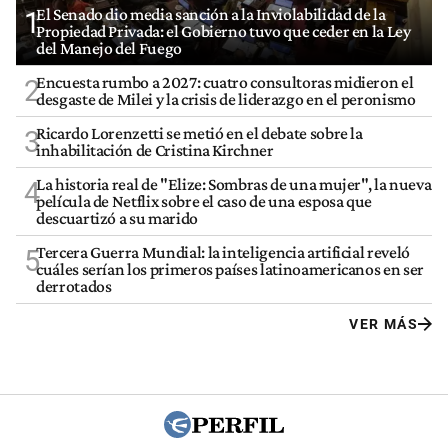
El Senado dio media sanción a la Inviolabilidad de la
1
Propiedad Privada: el Gobierno tuvo que ceder en la Ley
del Manejo del Fuego
Encuesta rumbo a 2027: cuatro consultoras midieron el
2
desgaste de Milei y la crisis de liderazgo en el peronismo
Ricardo Lorenzetti se metió en el debate sobre la
3
inhabilitación de Cristina Kirchner
La historia real de "Elize: Sombras de una mujer", la nueva
4
película de Netflix sobre el caso de una esposa que
descuartizó a su marido
Tercera Guerra Mundial: la inteligencia artificial reveló
5
cuáles serían los primeros países latinoamericanos en ser
derrotados
VER MÁS