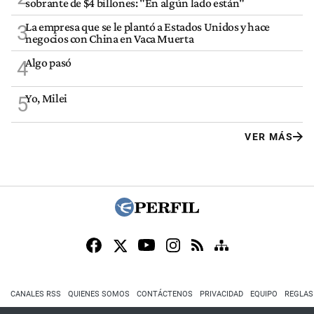
sobrante de $4 billones: "En algún lado están"
La empresa que se le plantó a Estados Unidos y hace
3
negocios con China en Vaca Muerta
Algo pasó
4
Yo, Milei
5
VER MÁS
CANALES RSS
QUIENES SOMOS
CONTÁCTENOS
PRIVACIDAD
EQUIPO
REGLAS