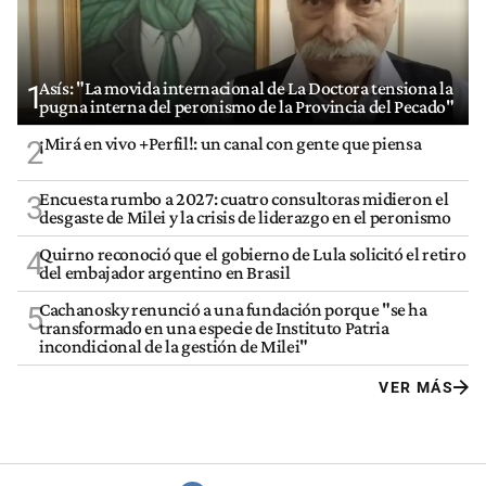
Asís: "La movida internacional de La Doctora tensiona la
1
pugna interna del peronismo de la Provincia del Pecado"
¡Mirá en vivo +Perfil!: un canal con gente que piensa
2
Encuesta rumbo a 2027: cuatro consultoras midieron el
3
desgaste de Milei y la crisis de liderazgo en el peronismo
Quirno reconoció que el gobierno de Lula solicitó el retiro
4
del embajador argentino en Brasil
Cachanosky renunció a una fundación porque "se ha
5
transformado en una especie de Instituto Patria
incondicional de la gestión de Milei"
VER MÁS