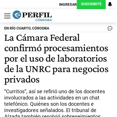
SUSCRIBITE
INGRESAR
Política
Economía
Judiciales
Sociedad
Cultura
Espectáculos
Deportes
Protagonistas
EN RÍO CUARTO, CÓRODBA
La Cámara Federal
confirmó procesamientos
por el uso de laboratorios
de la UNRC para negocios
privados
“Curritos”, así se refirió uno de los docentes
involucrados a las actividades en un chat
telefónico. Quiénes son los docentes e
investigadores señalados. El tribunal de
Alzada también resolvió sobreseimientos.