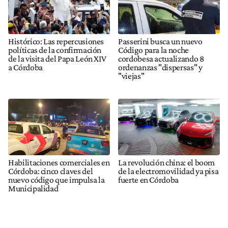
Histórico: Las repercusiones
Passerini busca un nuevo
políticas de la confirmación
Código para la noche
de la visita del Papa León XIV
cordobesa actualizando 8
a Córdoba
ordenanzas "dispersas" y
"viejas"
Habilitaciones comerciales en
La revolución china: el boom
Córdoba: cinco claves del
de la electromovilidad ya pisa
nuevo código que impulsa la
fuerte en Córdoba
Municipalidad