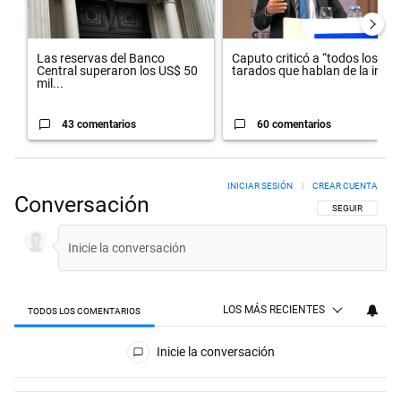
Las reservas del Banco
Caputo criticó a “todos los
Central superaron los US$ 50
tarados que hablan de la in...
mil...
43 comentarios
60 comentarios
INICIAR SESIÓN
|
CREAR CUENTA
Conversación
SIGA ESTA CON
SEGUIR
LOS MÁS RECIENTES
TODOS LOS COMENTARIOS
Todos los comentarios
Inicie la conversación