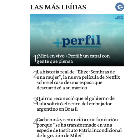
LAS MÁS LEÍDAS
¡Mirá en vivo +Perfil!: un canal con
1
gente que piensa
La historia real de "Elize: Sombras de
2
una mujer", la nueva película de Netflix
sobre el caso de una esposa que
descuartizó a su marido
Quirno reconoció que el gobierno de
3
Lula solicitó el retiro del embajador
argentino en Brasil
Cachanosky renunció a una fundación
4
porque "se ha transformado en una
especie de Instituto Patria incondicional
de la gestión de Milei"