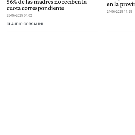
56% de las madres no reciben la
en la provi
cuota correspondiente
24-06-2025 11:55
28-06-2025 04:02
CLAUDIO CORSALINI