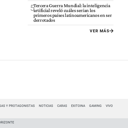
Tercera Guerra Mundial: la inteligencia
5
artificial reveló cuáles serían los
primeros países latinoamericanos en ser
derrotados
VER MÁS
SAS Y PROTAGONISTAS
NOTICIAS
CARAS
EXITOINA
GAMING
VIVO
ORIZONTE