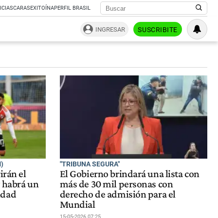
ICIAS
CARAS
EXITOÍNA
PERFIL BRASIL
INGRESAR
SUSCRIBITE
)
"TRIBUNA SEGURA"
irán el
El Gobierno brindará una lista con
y habrá un
más de 30 mil personas con
idad
derecho de admisión para el
Mundial
15-05-2026 07:25