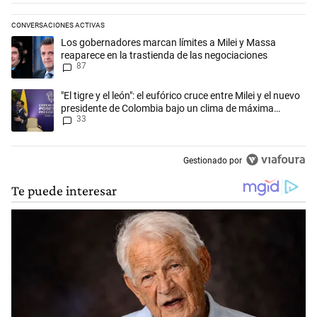
CONVERSACIONES ACTIVAS
Este listado muestra los artículos con más comentarios en los últimos 
Un artículo de tendencia con el título "Los gobernadores marcan límit
Los gobernadores marcan límites a Milei y Massa
reaparece en la trastienda de las negociaciones
87
Un artículo de tendencia con el título ""El tigre y el león": el eufórico
"El tigre y el león": el eufórico cruce entre Milei y el nuevo
presidente de Colombia bajo un clima de máxima
33
tensión
Gestionado por