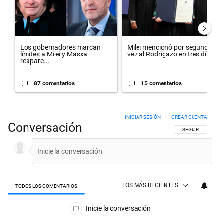
Los gobernadores marcan
Milei mencionó por segunda
límites a Milei y Massa
vez al Rodrigazo en tres día...
reapare...
87 comentarios
15 comentarios
INICIAR SESIÓN
|
CREAR CUENTA
Conversación
SIGA ESTA CON
SEGUIR
LOS MÁS RECIENTES
TODOS LOS COMENTARIOS
Todos los comentarios
Inicie la conversación