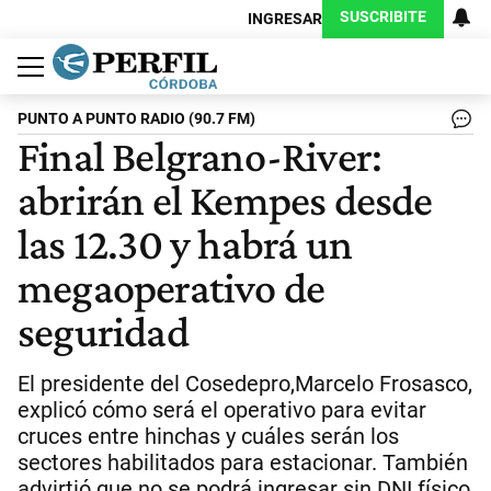
SUSCRIBITE
INGRESAR
Política
Economía
Judiciales
Sociedad
Cultura
Espectáculos
Deportes
Protagonistas
PUNTO A PUNTO RADIO (90.7 FM)
Final Belgrano-River:
abrirán el Kempes desde
las 12.30 y habrá un
megaoperativo de
seguridad
El presidente del Cosedepro,Marcelo Frosasco,
explicó cómo será el operativo para evitar
cruces entre hinchas y cuáles serán los
sectores habilitados para estacionar. También
advirtió que no se podrá ingresar sin DNI físico