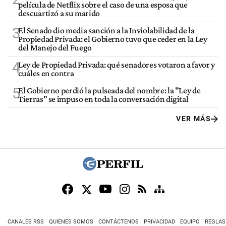
película de Netflix sobre el caso de una esposa que
descuartizó a su marido
3
El Senado dio media sanción a la Inviolabilidad de la
Propiedad Privada: el Gobierno tuvo que ceder en la Ley
del Manejo del Fuego
4
Ley de Propiedad Privada: qué senadores votaron a favor y
cuáles en contra
5
El Gobierno perdió la pulseada del nombre: la "Ley de
Tierras" se impuso en toda la conversación digital
VER MÁS
CANALES RSS
QUIENES SOMOS
CONTÁCTENOS
PRIVACIDAD
EQUIPO
REGLAS