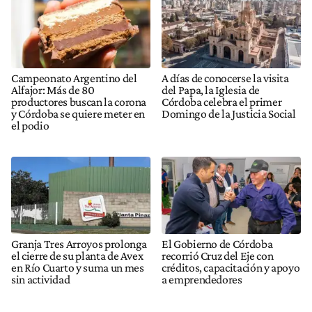
Campeonato Argentino del
A días de conocerse la visita
Alfajor: Más de 80
del Papa, la Iglesia de
productores buscan la corona
Córdoba celebra el primer
y Córdoba se quiere meter en
Domingo de la Justicia Social
el podio
Granja Tres Arroyos prolonga
El Gobierno de Córdoba
el cierre de su planta de Avex
recorrió Cruz del Eje con
en Río Cuarto y suma un mes
créditos, capacitación y apoyo
sin actividad
a emprendedores