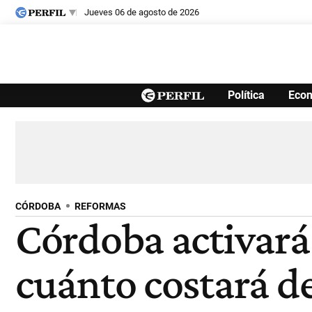
jueves 06 de agosto de 2026
Últimas noticias
Política
Eco
Inicio
Ahora
Opinión
Cultura
Arte
Educación
Videos
Córdoba
Reperfilar
Diario del Juicio
CÓRDOBA
REFORMAS
Córdoba activará
cuánto costará de