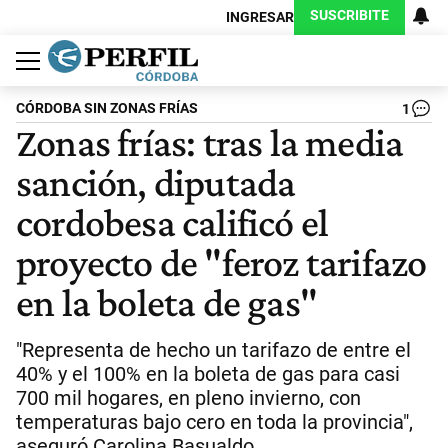
SUSCRIBITE
INGRESAR
Política
Economía
Judiciales
Sociedad
Cultura
Espectáculos
Deportes
Protagonistas
CÓRDOBA SIN ZONAS FRÍAS
1
Zonas frías: tras la media
sanción, diputada
cordobesa calificó el
proyecto de "feroz tarifazo
en la boleta de gas"
"Representa de hecho un tarifazo de entre el
40% y el 100% en la boleta de gas para casi
700 mil hogares, en pleno invierno, con
temperaturas bajo cero en toda la provincia",
aseguró Carolina Basualdo.