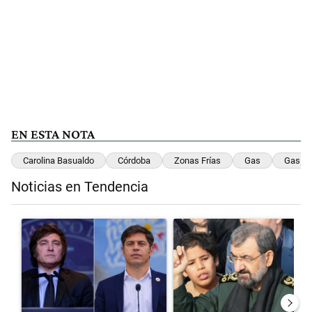
EN ESTA NOTA
Carolina Basualdo
Córdoba
Zonas Frías
Gas
Gas Na
Noticias en Tendencia
Este listado muestra los artículos con más comentarios en los últimos 
Un artículo de tendencia con el título "Encuesta: Axel Kicillof y Ja
Un artículo de tendencia con el 