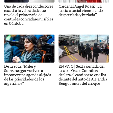
Uno de cada diez conductores
Cardenal Ángel Rossi: "La
excedió la velocidad: qué
justicia social viene siendo
reveló el primer año de
despreciada y burlada"
controles con radares visibles
en Córdoba
De la Sota: "Milei y
EN VIVO | Sexta jornada del
Sturzenegger vuelven a
juicio a Oscar González:
imponer una agenda alejada
declara el camionero que iba
de las prioridades de los
delante del auto de Alejandra
argentinos"
Bengoa antes del choque