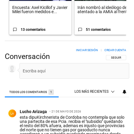
Encuesta: Axel Kicillof y Javier
Irán nombró al ideólogo del
Milei fueron medidos e...
atentado a la AMIA al frent...
13 comentarios
51 comentarios
INICIAR SESIÓN
|
CREAR CUENTA
Conversación
SIGA ESTA CON
SEGUIR
LOS MÁS RECIENTES
TODOS LOS COMENTARIOS
1
Todos los comentarios
Comentario de Lucho Arizaga.
Lucho Arizaga
21 DE MAYO DE 2026
LA
esta dipuKirchnerista de Cordoba no contempla que solo
una partecita de esa Pcia. recibia el "subsidio" quedando
el resto del 80% afuera, ademas es injusto que provincias
del norte que no tienen gas por gasoducto nunca