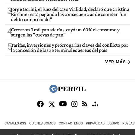
3
Jorge Gorini, el juez del caso Vialidad, declaró que Cristina
Kirchner está pagando las consecuencias de cometer "un
delito comprobado"
4
Cerraron 3 mil panaderías, cayó un 60% el consumo y
surgen las "cuevas de pan"
5
Tarifas, inversiones y prórroga: las claves del conflicto por
la concesión de las 35 terminales aéreas del país
VER MÁS
CANALES RSS
QUIENES SOMOS
CONTÁCTENOS
PRIVACIDAD
EQUIPO
REGLAS