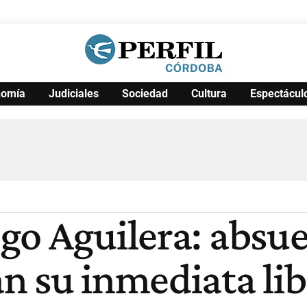
nomía
Judiciales
Sociedad
Cultura
Espectácul
Política
Pymes
Salud
Internacional
Clima
Deportes
Business
Noticias
Caras
o Aguilera: absuel
n su inmediata li