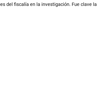
su
 del fiscalía en la investigación. Fue clave la
in
lib
|
Ce
Per