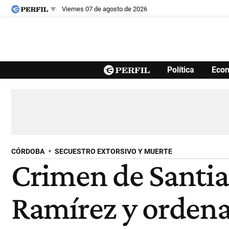
viernes 07 de agosto de 2026
Últimas noticias
Política
Eco
Inicio
Ahora
Opinión
Cultura
Arte
Educación
Videos
Córdoba
Reperfilar
Diario del Juicio
CÓRDOBA
SECUESTRO EXTORSIVO Y MUERTE
Crimen de Santiag
Ramírez y ordena