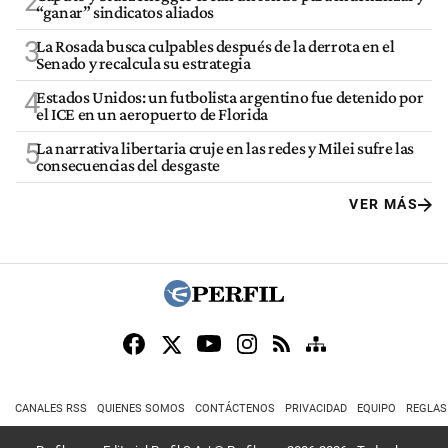
2
“ganar” sindicatos aliados
3
La Rosada busca culpables después de la derrota en el
Senado y recalcula su estrategia
4
Estados Unidos: un futbolista argentino fue detenido por
el ICE en un aeropuerto de Florida
5
La narrativa libertaria cruje en las redes y Milei sufre las
consecuencias del desgaste
VER MÁS
CANALES RSS
QUIENES SOMOS
CONTÁCTENOS
PRIVACIDAD
EQUIPO
REGLAS