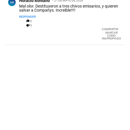
Horacio Romano
21 DE MAYO DE 2026
HR
Mal olor. Destituyeron a tres chivos emisarios, y quieren
salvar a Companys. Increíble!!!!
RESPONDER
0
0
COMPARTIR
MARCAR
COMO
INAPROPIADO