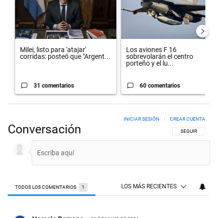
Milei, listo para 'atajar'
Los aviones F 16
corridas: posteó que "Argent...
sobrevolarán el centro
porteño y el lu...
31 comentarios
60 comentarios
INICIAR SESIÓN
|
CREAR CUENTA
Conversación
SIGA ESTA CON
SEGUIR
LOS MÁS RECIENTES
TODOS LOS COMENTARIOS
1
Todos los comentarios
Comentario de Horacio Romano.