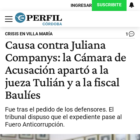
SUSCRIBITE
INGRESAR
Política
Economía
Judiciales
Sociedad
Cultura
Espectáculos
Deportes
Protagonistas
CRISIS EN VILLA MARÍA
1
Causa contra Juliana
Companys: la Cámara de
Acusación apartó a la
jueza Tulián y a la fiscal
Baulíes
Fue tras el pedido de los defensores. El
tribunal dispuso que el expediente pase al
Fuero Anticorrupción.