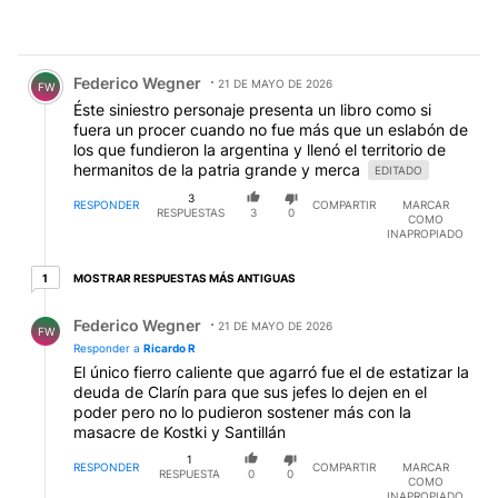
Comentario de Federico Wegner.
Federico Wegner
21 DE MAYO DE 2026
FW
Éste siniestro personaje presenta un libro como si
fuera un procer cuando no fue más que un eslabón de
los que fundieron la argentina y llenó el territorio de
hermanitos de la patria grande y merca
EDITADO
3
RESPONDER
COMPARTIR
MARCAR
RESPUESTAS
3
0
COMO
INAPROPIADO
1 respuesta más antiguas
MOSTRAR RESPUESTAS MÁS ANTIGUAS
1
Respuesta de Federico Wegner.
Federico Wegner
21 DE MAYO DE 2026
FW
Responder a
Ricardo R
El único fierro caliente que agarró fue el de estatizar la
deuda de Clarín para que sus jefes lo dejen en el
poder pero no lo pudieron sostener más con la
masacre de Kostki y Santillán
1
RESPONDER
COMPARTIR
MARCAR
RESPUESTA
0
0
COMO
INAPROPIADO