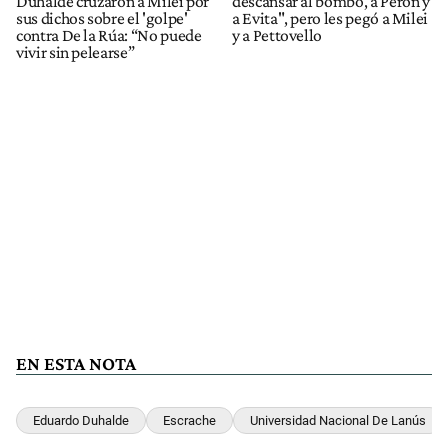
Duhalde cruzaron a Milei por
descansar al bombo, a Perón y
sus dichos sobre el 'golpe'
a Evita", pero les pegó a Milei
contra De la Rúa: “No puede
y a Pettovello
vivir sin pelearse”
EN ESTA NOTA
Eduardo Duhalde
Escrache
Universidad Nacional De Lanús