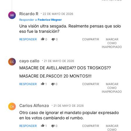
Respuesta de Ricardo R.
Ricardo R
22 DE MAYO DE 2026
RR
Responder a
Federico Wegner
Una visión ultra sesgada. Realmente pensas que solo
eso fue la transición?
RESPONDER
0
0
COMPARTIR
MARCAR
COMO
INAPROPIADO
Comentario de cayo callo.
cayo callo
21 DE MAYO DE 2026
CC
MASACRE DE AVELLANEDA?? DOS TROSKOS??
MASACRE DE.PASCO!! 20 MONTOS!!!
RESPONDER
1
0
COMPARTIR
MARCAR
COMO
INAPROPIADO
Comentario de Carlos Alfonzo.
Carlos Alfonzo
21 DE MAYO DE 2026
CA
Otro caso de ignorar el mandato popular expresado
en los votos cambiando el rumbo.
RESPONDER
1
0
COMPARTIR
MARCAR
COMO