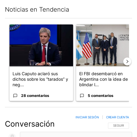
Noticias en Tendencia
Este listado muestra los artículos con más comentarios en los últim
Un artículo de tendencia con el título "Luis Caputo aclaró sus 
Un artículo de tendencia con el
Luis Caputo aclaró sus
El FBI desembarcó en
dichos sobre los “tarados” y
Argentina con la idea de
neg...
blindar l...
28 comentarios
5 comentarios
INICIAR SESIÓN
|
CREAR CUENTA
Conversación
SIGA ESTA CO
SEGUIR