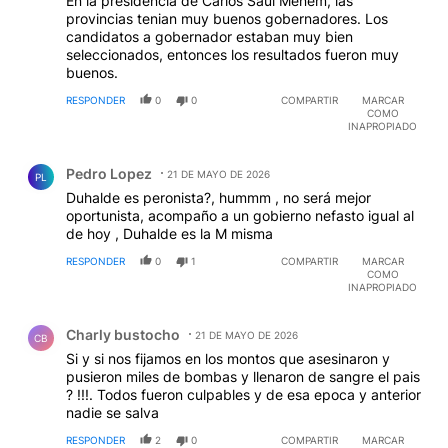
En la presidencia de Carlos Saul Menem, las
provincias tenian muy buenos gobernadores. Los
candidatos a gobernador estaban muy bien
seleccionados, entonces los resultados fueron muy
buenos.
RESPONDER
0
0
COMPARTIR
MARCAR
COMO
INAPROPIADO
Comentario de Pedro Lopez.
Pedro Lopez
21 DE MAYO DE 2026
PL
Duhalde es peronista?, hummm , no será mejor
oportunista, acompaño a un gobierno nefasto igual al
de hoy , Duhalde es la M misma
RESPONDER
0
1
COMPARTIR
MARCAR
COMO
INAPROPIADO
Comentario de Charly bustocho.
Charly bustocho
21 DE MAYO DE 2026
CB
Si y si nos fijamos en los montos que asesinaron y
pusieron miles de bombas y llenaron de sangre el pais
? !!!. Todos fueron culpables y de esa epoca y anterior
nadie se salva
RESPONDER
2
0
COMPARTIR
MARCAR