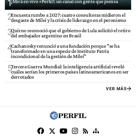
1
¡Mirá en vivo +Perfil!: un canal con gente que piensa
2
Encuesta rumbo a 2027: cuatro consultoras midieron el
desgaste de Milei y la crisis de liderazgo en el peronismo
3
Quirno reconoció que el gobierno de Lula solicitó el retiro
del embajador argentino en Brasil
4
Cachanosky renunció a una fundación porque "se ha
transformado en una especie de Instituto Patria
incondicional de la gestión de Milei"
5
Tercera Guerra Mundial: la inteligencia artificial reveló
cuáles serían los primeros países latinoamericanos en ser
derrotados
VER MÁS