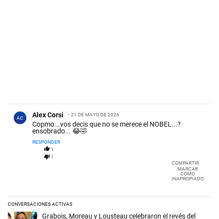
Comentario de Alex Corsi.
Alex Corsi
21 DE MAYO DE 2026
AC
Copmo...vos decis que no se merece el NOBEL...?
ensobrado... 😂🤣
RESPONDER
1
1
COMPARTIR
MARCAR
COMO
INAPROPIADO
CONVERSACIONES ACTIVAS
Este listado muestra los artículos con más comentarios en los últimos 
Un artículo de tendencia con el título "Grabois, Moreau y Lousteau cele
Grabois, Moreau y Lousteau celebraron el revés del