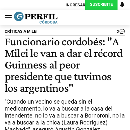
SUSCRIBITE
INGRESAR
Política
Economía
Judiciales
Sociedad
Cultura
Espectáculos
Deportes
Protagonistas
CRÍTICAS A MILEI
2
Funcionario cordobés: "A
Milei le van a dar el récord
Guinness al peor
presidente que tuvimos
los argentinos"
"Cuando un vecino se queda sin el
medicamento, lo va a buscar a la casa del
intendente, no lo va a buscar a Bornoroni, no la
va a buscar a la chica (Laura Rodríguez)
Machado", aseguró Agustín González.