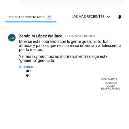
LOS MÁS RECIENTES
TODOS LOS COMENTARIOS
2
Todos los comentarios
Comentario de Zenón M López Wallace.
Zenón M López Wallace
21 DE MAYO DE 2026
ZM
Milei se esta cobrando con ls gente que lo voto, los
abusos y palizas que recibio en su infancia y adolescencia
por lo menos.
Ya murió,y muchos/as morirán,mientras siga este
"gobierno" genocida.
RESPONDER
0
1
COMPARTIR
MARCAR
COMO
INAPROPIADO