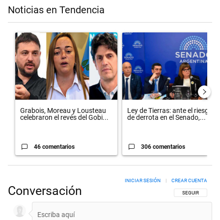
Noticias en Tendencia
Este listado muestra los artículos con más comentarios en los últimos 
Un artículo de tendencia con el título "Grabois, Moreau y Lousteau c
Un artículo de tendencia con el t
Grabois, Moreau y Lousteau
Ley de Tierras: ante el riesgo
celebraron el revés del Gobi...
de derrota en el Senado,...
46 comentarios
306 comentarios
INICIAR SESIÓN
|
CREAR CUENTA
Conversación
SIGA ESTA CON
SEGUIR