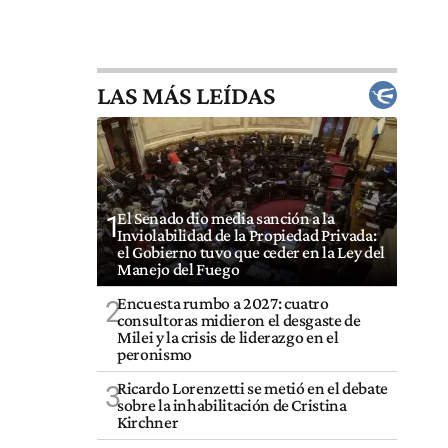
LAS MÁS LEÍDAS
El Senado dio media sanción a la
1
Inviolabilidad de la Propiedad Privada:
el Gobierno tuvo que ceder en la Ley del
Manejo del Fuego
Encuesta rumbo a 2027: cuatro
2
consultoras midieron el desgaste de
Milei y la crisis de liderazgo en el
peronismo
Ricardo Lorenzetti se metió en el debate
3
sobre la inhabilitación de Cristina
Kirchner