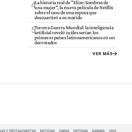
La historia real de "Elize: Sombras de
4
una mujer", la nueva película de Netflix
sobre el caso de una esposa que
descuartizó a su marido
Tercera Guerra Mundial: la inteligencia
5
artificial reveló cuáles serían los
primeros países latinoamericanos en ser
derrotados
VER MÁS
SAS Y PROTAGONISTAS
NOTICIAS
CARAS
EXITOINA
GAMING
VIVO