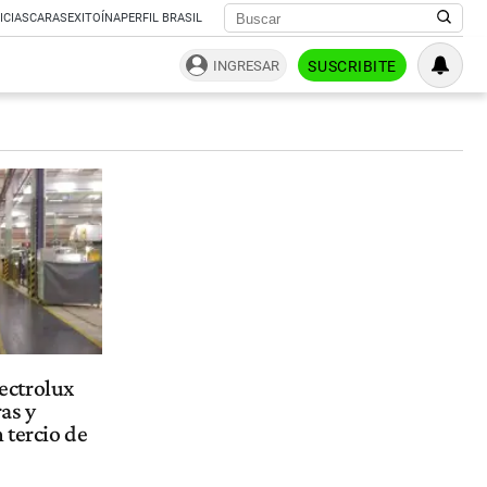
ICIAS
CARAS
EXITOÍNA
PERFIL BRASIL
INGRESAR
SUSCRIBITE
lectrolux
ras y
 tercio de