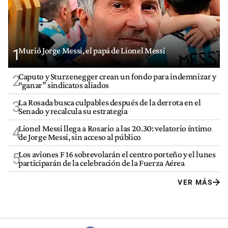
Murió Jorge Messi, el papá de Lionel Messi
1
Caputo y Sturzenegger crean un fondo para indemnizar y
2
“ganar” sindicatos aliados
La Rosada busca culpables después de la derrota en el
3
Senado y recalcula su estrategia
Lionel Messi llega a Rosario a las 20.30: velatorio íntimo
4
de Jorge Messi, sin acceso al público
Los aviones F 16 sobrevolarán el centro porteño y el lunes
5
participarán de la celebración de la Fuerza Aérea
VER MÁS