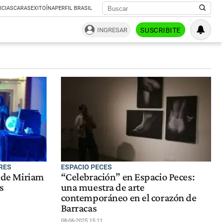
ICIAS
CARAS
EXITOÍNA
PERFIL BRASIL
INGRESAR
SUSCRIBITE
ARES
ESPACIO PECES
l de Miriam
“Celebración” en Espacio Peces:
s
una muestra de arte
contemporáneo en el corazón de
Barracas
08-06-2025 15:11