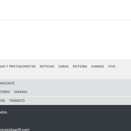
SAS Y PROTAGONISTAS
NOTICIAS
CARAS
EXITOINA
GAMING
VIVO
ORIZONTE
ECREIO
MAXIMA
IÓN
TRÁNSITO
ados.
encion@perfil.com