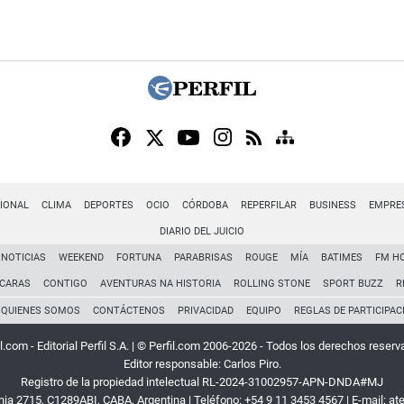
IONAL
CLIMA
DEPORTES
OCIO
CÓRDOBA
REPERFILAR
BUSINESS
EMPRE
DIARIO DEL JUICIO
NOTICIAS
WEEKEND
FORTUNA
PARABRISAS
ROUGE
MÍA
BATIMES
FM H
CARAS
CONTIGO
AVENTURAS NA HISTORIA
ROLLING STONE
SPORT BUZZ
R
QUIENES SOMOS
CONTÁCTENOS
PRIVACIDAD
EQUIPO
REGLAS DE PARTICIPAC
l.com - Editorial Perfil S.A.
| © Perfil.com 2006-2026 - Todos los derechos reserv
Editor responsable: Carlos Piro.
Registro de la propiedad intelectual RL-2024-31002957-APN-DNDA#MJ
rnia 2715
,
C1289ABI
,
CABA, Argentina
| Teléfono:
+54 9 11 3453 4567
| E-mail:
at