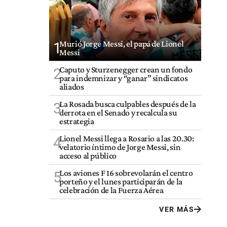
Murió Jorge Messi, el papá de Lionel
1
Messi
Caputo y Sturzenegger crean un fondo
2
para indemnizar y “ganar” sindicatos
aliados
La Rosada busca culpables después de la
3
derrota en el Senado y recalcula su
estrategia
Lionel Messi llega a Rosario a las 20.30:
4
velatorio íntimo de Jorge Messi, sin
acceso al público
Los aviones F 16 sobrevolarán el centro
5
porteño y el lunes participarán de la
celebración de la Fuerza Aérea
VER MÁS