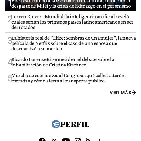
Encuesta rumbo a 2027: cuatro consultoras midieron el
1
desgaste de Milei y la crisis de liderazgo en el peronismo
Tercera Guerra Mundial: la inteligencia artificial reveló
2
cuáles serían los primeros países latinoamericanos en ser
derrotados
La historia real de "Elize: Sombras de una mujer", la nueva
3
película de Netflix sobre el caso de una esposa que
descuartizó a su marido
Ricardo Lorenzetti se metió en el debate sobre la
4
inhabilitación de Cristina Kirchner
Marcha de este jueves al Congreso: qué calles estarán
5
cortadas y cómo afecta al transporte público
VER MÁS