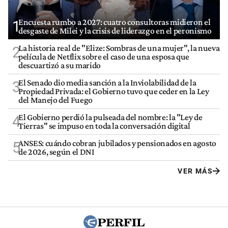
Encuesta rumbo a 2027: cuatro consultoras midieron el
1
desgaste de Milei y la crisis de liderazgo en el peronismo
La historia real de "Elize: Sombras de una mujer", la nueva
2
película de Netflix sobre el caso de una esposa que
descuartizó a su marido
El Senado dio media sanción a la Inviolabilidad de la
3
Propiedad Privada: el Gobierno tuvo que ceder en la Ley
del Manejo del Fuego
El Gobierno perdió la pulseada del nombre: la "Ley de
4
Tierras" se impuso en toda la conversación digital
ANSES: cuándo cobran jubilados y pensionados en agosto
5
de 2026, según el DNI
VER MÁS