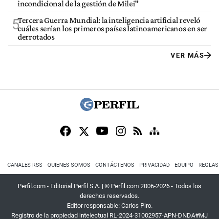
incondicional de la gestión de Milei"
Tercera Guerra Mundial: la inteligencia artificial reveló
5
cuáles serían los primeros países latinoamericanos en ser
derrotados
VER MÁS
CANALES RSS
QUIENES SOMOS
CONTÁCTENOS
PRIVACIDAD
EQUIPO
REGLAS
Perfil.com - Editorial Perfil S.A.
| © Perfil.com 2006-2026 - Todos los
derechos reservados.
Editor responsable: Carlos Piro.
Registro de la propiedad intelectual RL-2024-31002957-APN-DNDA#MJ