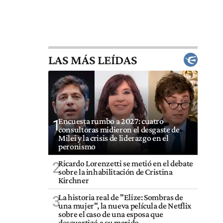
LAS MÁS LEÍDAS
Encuesta rumbo a 2027: cuatro
1
consultoras midieron el desgaste de
Milei y la crisis de liderazgo en el
peronismo
Ricardo Lorenzetti se metió en el debate
2
sobre la inhabilitación de Cristina
Kirchner
La historia real de "Elize: Sombras de
3
una mujer", la nueva película de Netflix
sobre el caso de una esposa que
descuartizó a su marido