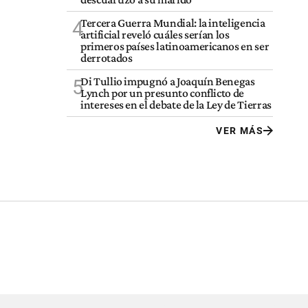
Tercera Guerra Mundial: la inteligencia
4
artificial reveló cuáles serían los
primeros países latinoamericanos en ser
derrotados
Di Tullio impugnó a Joaquín Benegas
5
Lynch por un presunto conflicto de
intereses en el debate de la Ley de Tierras
VER MÁS