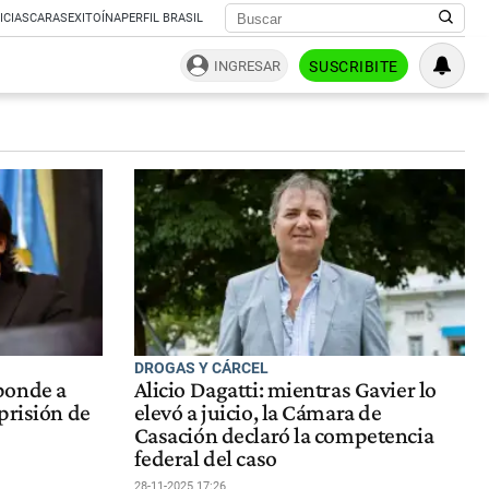
ICIAS
CARAS
EXITOÍNA
PERFIL BRASIL
INGRESAR
SUSCRIBITE
DROGAS Y CÁRCEL
ponde a
Alicio Dagatti: mientras Gavier lo
prisión de
elevó a juicio, la Cámara de
Casación declaró la competencia
federal del caso
28-11-2025 17:26