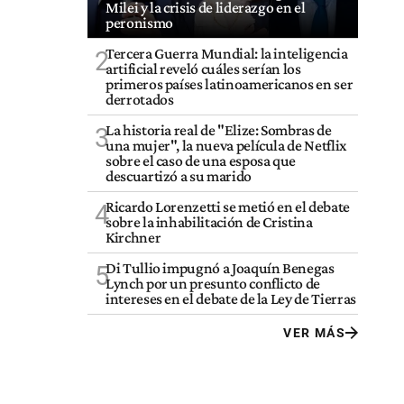
Milei y la crisis de liderazgo en el
peronismo
Tercera Guerra Mundial: la inteligencia
2
artificial reveló cuáles serían los
primeros países latinoamericanos en ser
derrotados
La historia real de "Elize: Sombras de
3
una mujer", la nueva película de Netflix
sobre el caso de una esposa que
descuartizó a su marido
Ricardo Lorenzetti se metió en el debate
4
sobre la inhabilitación de Cristina
Kirchner
Di Tullio impugnó a Joaquín Benegas
5
Lynch por un presunto conflicto de
intereses en el debate de la Ley de Tierras
VER MÁS