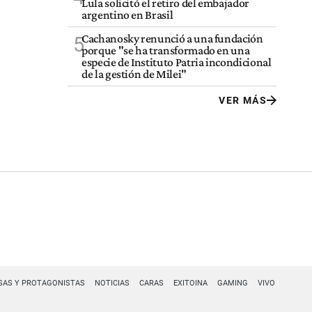
Lula solicitó el retiro del embajador
argentino en Brasil
Cachanosky renunció a una fundación
5
porque "se ha transformado en una
especie de Instituto Patria incondicional
de la gestión de Milei"
VER MÁS
SAS Y PROTAGONISTAS
NOTICIAS
CARAS
EXITOINA
GAMING
VIVO