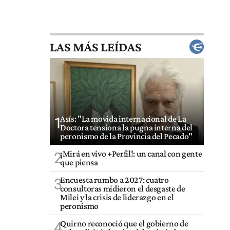
LAS MÁS LEÍDAS
Asís: "La movida internacional de La
1
Doctora tensiona la pugna interna del
peronismo de la Provincia del Pecado"
¡Mirá en vivo +Perfil!: un canal con gente
2
que piensa
Encuesta rumbo a 2027: cuatro
3
consultoras midieron el desgaste de
Milei y la crisis de liderazgo en el
peronismo
Quirno reconoció que el gobierno de
4