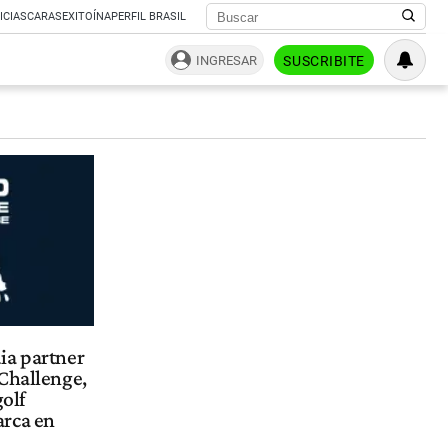
ICIAS
CARAS
EXITOÍNA
PERFIL BRASIL
INGRESAR
SUSCRIBITE
ia partner
Challenge,
golf
arca en