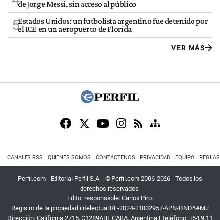
de Jorge Messi, sin acceso al público
Estados Unidos: un futbolista argentino fue detenido por
5
el ICE en un aeropuerto de Florida
VER MÁS
CANALES RSS
QUIENES SOMOS
CONTÁCTENOS
PRIVACIDAD
EQUIPO
REGLAS
Perfil.com - Editorial Perfil S.A.
| © Perfil.com 2006-2026 - Todos los
derechos reservados.
Editor responsable: Carlos Piro.
Registro de la propiedad intelectual RL-2024-31002957-APN-DNDA#MJ
Dirección:
California 2715
,
C1289ABI
,
CABA, Argentina
| Teléfono:
+54 9 11