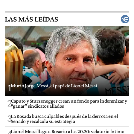
LAS MÁS LEÍDAS
Murió Jorge Messi, el papá de Lionel Messi
1
Caputo y Sturzenegger crean un fondo para indemnizar y
2
“ganar” sindicatos aliados
La Rosada busca culpables después de la derrota en el
3
Senado y recalcula su estrategia
Lionel Messi llega a Rosario a las 20.30: velatorio íntimo
4