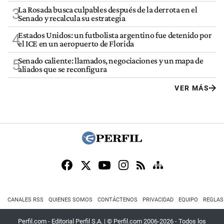
La Rosada busca culpables después de la derrota en el
3
Senado y recalcula su estrategia
Estados Unidos: un futbolista argentino fue detenido por
4
el ICE en un aeropuerto de Florida
Senado caliente: llamados, negociaciones y un mapa de
5
aliados que se reconfigura
VER MÁS
CANALES RSS
QUIENES SOMOS
CONTÁCTENOS
PRIVACIDAD
EQUIPO
REGLAS
Perfil.com - Editorial Perfil S.A.
| © Perfil.com 2006-2026 - Todos los