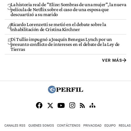
La historia real de "Elize: Sombras de una mujer", la nueva
3
película de Netflix sobre el caso de una esposa que
descuartizó a su marido
Ricardo Lorenzetti se metió en el debate sobre la
4
inhabilitación de Cristina Kirchner
Di Tullio impugnó a Joaquín Benegas Lynch por un
5
presunto conflicto de intereses en el debate de la Ley de
Tierras
VER MÁS
CANALES RSS
QUIENES SOMOS
CONTÁCTENOS
PRIVACIDAD
EQUIPO
REGLAS