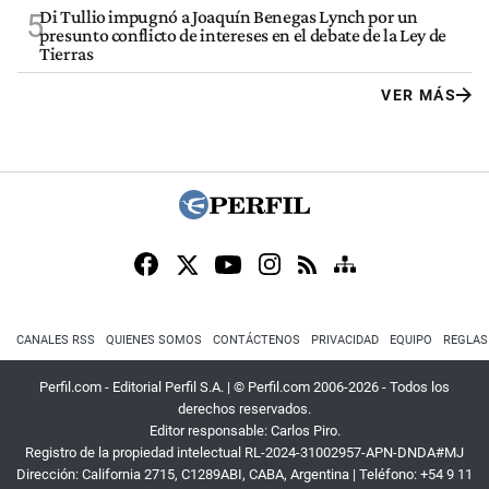
Di Tullio impugnó a Joaquín Benegas Lynch por un
5
presunto conflicto de intereses en el debate de la Ley de
Tierras
VER MÁS
CANALES RSS
QUIENES SOMOS
CONTÁCTENOS
PRIVACIDAD
EQUIPO
REGLAS
Perfil.com - Editorial Perfil S.A.
| © Perfil.com 2006-2026 - Todos los
derechos reservados.
Editor responsable: Carlos Piro.
Registro de la propiedad intelectual RL-2024-31002957-APN-DNDA#MJ
Dirección:
California 2715
,
C1289ABI
,
CABA, Argentina
| Teléfono:
+54 9 11