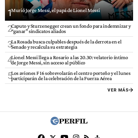
Murió Jorge Messi, el papá de Lionel Messi
1
Caputo y Sturzenegger crean un fondo para indemnizar y
2
“ganar” sindicatos aliados
La Rosada busca culpables después de la derrota en el
3
Senado y recalcula su estrategia
Lionel Messi llega a Rosario a las 20.30: velatorio íntimo
4
de Jorge Messi, sin acceso al público
Los aviones F 16 sobrevolarán el centro porteño y el lunes
5
participarán de la celebración de la Fuerza Aérea
VER MÁS