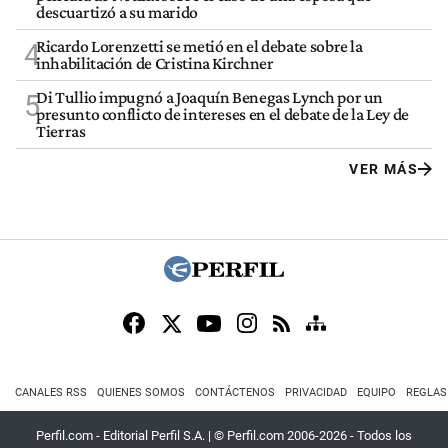
descuartizó a su marido
Ricardo Lorenzetti se metió en el debate sobre la
4
inhabilitación de Cristina Kirchner
Di Tullio impugnó a Joaquín Benegas Lynch por un
5
presunto conflicto de intereses en el debate de la Ley de
Tierras
VER MÁS
CANALES RSS
QUIENES SOMOS
CONTÁCTENOS
PRIVACIDAD
EQUIPO
REGLAS
Perfil.com - Editorial Perfil S.A.
| © Perfil.com 2006-2026 - Todos los