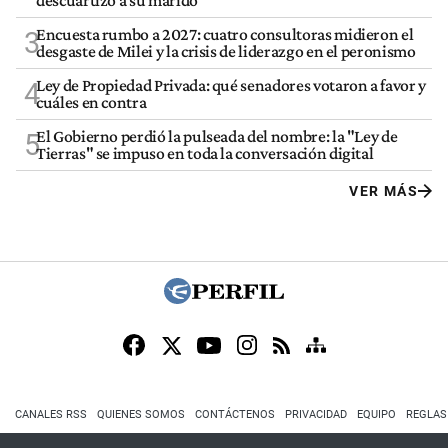
Encuesta rumbo a 2027: cuatro consultoras midieron el
3
desgaste de Milei y la crisis de liderazgo en el peronismo
Ley de Propiedad Privada: qué senadores votaron a favor y
4
cuáles en contra
El Gobierno perdió la pulseada del nombre: la "Ley de
5
Tierras" se impuso en toda la conversación digital
VER MÁS
CANALES RSS
QUIENES SOMOS
CONTÁCTENOS
PRIVACIDAD
EQUIPO
REGLAS