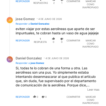
RESPONDER
COMPARTIR
MARCAR
RESPUESTAS
2
1
COMO
INAPROPIADO
Respuesta de jose Gomez.
jose Gomez
4 DE JUNIO DE 2026
JG
Responder a
Daniel Gonzalez
eviten viajar por estas aerolineas que aparte de ser
impuntuales, te cobran hasta un vaso de agua jejejeje
1
RESPONDER
COMPARTIR
MARCAR
RESPUESTA
0
0
COMO
INAPROPIADO
Respuesta de Daniel Gonzalez.
Daniel Gonzalez
4 DE JUNIO DE 2026
DG
Responder a
jose Gomez
Si, todas te lo cobran de una forma u otra. Las
aerolíneas son una pus. Yo simplemente estaba
intentando desenmascarar al que publica el artículo
que, sin duda, fue supervisado por el departamento
de comunicación de la aerolínea. Porque dice,
falsamente que estaban haciendo controles para
Leer mas
evitar el exceso de peso del equipaje de mano. Lo
RESPONDER
0
0
COMPARTIR
MARCAR
cuál es mentira.
EDITADO
COMO
INAPROPIADO