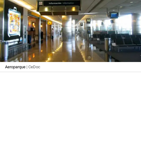
Aeroparque
| CeDoc