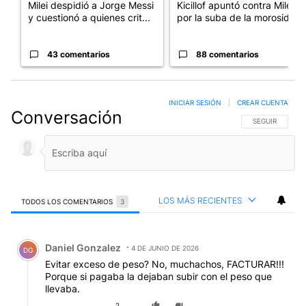
Milei despidió a Jorge Messi
Kicillof apuntó contra Milei
y cuestionó a quienes crit...
por la suba de la morosida...
43 comentarios
88 comentarios
INICIAR SESIÓN
|
CREAR CUENTA
Conversación
SIGA ESTA CO
SEGUIR
LOS MÁS RECIENTES
TODOS LOS COMENTARIOS
3
Todos los comentarios
Comentario de Daniel Gonzalez.
Daniel Gonzalez
4 DE JUNIO DE 2026
DG
Evitar exceso de peso? No, muchachos, FACTURAR!!!
Porque si pagaba la dejaban subir con el peso que
llevaba.
2