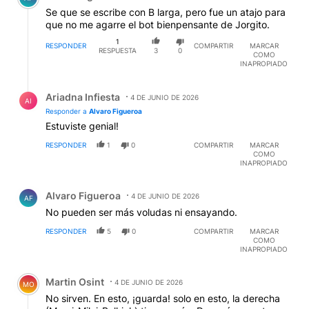
Se que se escribe con B larga, pero fue un atajo para
que no me agarre el bot bienpensante de Jorgito.
1
RESPONDER
COMPARTIR
MARCAR
RESPUESTA
3
0
COMO
INAPROPIADO
Respuesta de Ariadna Infiesta.
Ariadna Infiesta
4 DE JUNIO DE 2026
AI
Responder a
Alvaro Figueroa
Estuviste genial!
RESPONDER
1
0
COMPARTIR
MARCAR
COMO
INAPROPIADO
Comentario de Alvaro Figueroa.
Alvaro Figueroa
4 DE JUNIO DE 2026
AF
No pueden ser más voludas ni ensayando.
RESPONDER
5
0
COMPARTIR
MARCAR
COMO
INAPROPIADO
Comentario de Martin Osint.
Martin Osint
4 DE JUNIO DE 2026
MO
No sirven. En esto, ¡guarda! solo en esto, la derecha