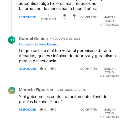
autocrítica, algo hicieron mal, recursos no
faltaron...por lo menos hasta hace 2 años.
1
RESPONDER
COMPARTIR
MARCAR
RESPUESTA
3
0
COMO
INAPROPIADO
Respuesta de Gabriel Genise.
Gabriel Genise
4 DE JUNIO DE 2026
GG
Responder a
Liliana Rosano
Lo que se hizo mal fue votar al peronismo durante
décadas, que es sinónimo de pobreza y garantismo
para la delincuencia
RESPONDER
2
0
COMPARTIR
MARCAR
COMO
INAPROPIADO
Comentario de Marcelo Figueroa.
Marcelo Figueroa
4 DE JUNIO DE 2026
MF
Y el gobierno les contestó tácitamente: llenó de
policías la zona. Y bue´.
RESPONDER
0
0
COMPARTIR
MARCAR
COMO
INAPROPIADO
Comentario de cayo callo.