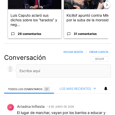
Luis Caputo aclaró sus
Kicillof apuntó contra Milei
dichos sobre los “tarados” y
por la suba de la morosida...
neg...
26 comentarios
31 comentarios
INICIAR SESIÓN
|
CREAR CUENTA
Conversación
SIGA ESTA CO
SEGUIR
LOS MÁS RECIENTES
TODOS LOS COMENTARIOS
37
Todos los comentarios
Comentario de Ariadna Infiesta.
Ariadna Infiesta
4 DE JUNIO DE 2026
AI
El lugar de marchar, vayan por los barrios a educar y