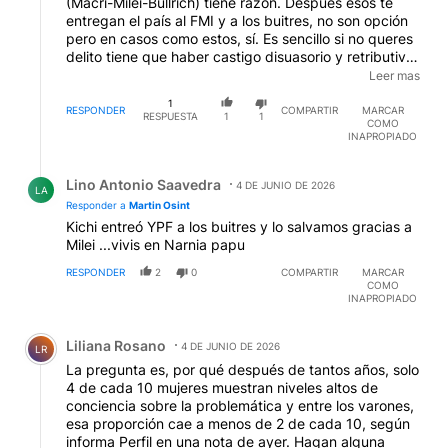
(Macri-Milei-Bullrich) tiene razón. Después esos te
entregan el país al FMI y a los buitres, no son opción
pero en casos como estos, sí. Es sencillo si no queres
delito tiene que haber castigo disuasorio y retributivo
y para que exista el castigo no deben haber atajos.
Leer mas
Atajos son: las leyes procesales que en Córdoba
1
permitieron soltar a un tipo que ya había privado de
RESPONDER
COMPARTIR
MARCAR
RESPUESTA
1
1
COMO
libertad a una mujer e intentó forzarla, las leyes
INAPROPIADO
procesales de provincia de buenos aires que
permitieron al poli violador y asesino de Natalia
Respuesta de Lino Antonio Saavedra.
Mellman gozar de una domiciliaria (revocada cuando
Lino Antonio Saavedra
4 DE JUNIO DE 2026
LA
los vecinos le sacaron foto en la plaza), una ley
Responder a
Martin Osint
Micaela en serio que impida la libertad anticipada de
Kichi entreó YPF a los buitres y lo salvamos gracias a
otro violador en Entre Ríoos que fue liberado por un
Milei ...vivis en Narnia papu
juez (pese al informe penitenciario) y luego volvio a
atacar y matar (¿el juez?: sigue en su despacho,
RESPONDER
2
0
COMPARTIR
MARCAR
COMO
obvio), etc. ¿Hacen eso los inoperantes del mundo
INAPROPIADO
"nacional y popular" y progresismos varios? La
respuesta es no y por eso son complíces. Pedirle a un
Comentario de Liliana Rosano.
Kiciloff que modifique su código procesal e impida
Liliana Rosano
4 DE JUNIO DE 2026
LR
domiciliarias de asesinos, violadores y secuestradores
La pregunta es, por qué después de tantos años, solo
es tan absurdo como pedirle a Milei leyes para
4 de cada 10 mujeres muestran niveles altos de
combatir la evasión o controlar más a las cripto. No
conciencia sobre la problemática y entre los varones,
están para atacar esos intereses sino para
esa proporción cae a menos de 2 de cada 10, según
ampararlos.
informa Perfil en una nota de ayer. Hagan alguna