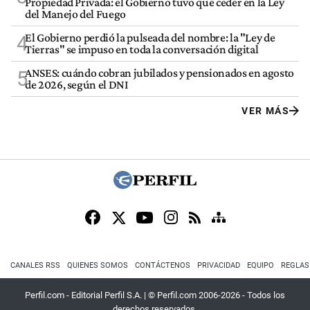
Propiedad Privada: el Gobierno tuvo que ceder en la Ley
del Manejo del Fuego
El Gobierno perdió la pulseada del nombre: la "Ley de
4
Tierras" se impuso en toda la conversación digital
ANSES: cuándo cobran jubilados y pensionados en agosto
5
de 2026, según el DNI
VER MÁS
CANALES RSS
QUIENES SOMOS
CONTÁCTENOS
PRIVACIDAD
EQUIPO
REGLAS
Perfil.com - Editorial Perfil S.A.
| © Perfil.com 2006-2026 - Todos los
derechos reservados.